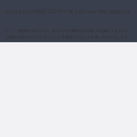
hirota.noの技術ブログ〜 It's all over the network.
インフラ関連の技術ブログ。本ブログの掲載内容は個人の見解によるもので、
正確な内容は公式なドキュメントを確認されることを強くおすすめします。