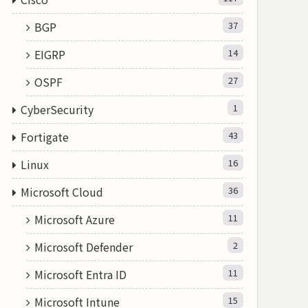
BGP
37
EIGRP
14
OSPF
27
CyberSecurity
1
Fortigate
43
Linux
16
Microsoft Cloud
36
Microsoft Azure
11
Microsoft Defender
2
Microsoft Entra ID
11
Microsoft Intune
15