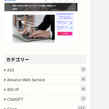
カテゴリー
A10
9
Amazon Web Service
6
BIG-IP
8
ChatGPT
3
Cisco
117