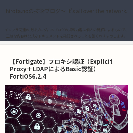
hirota.noの技術ブログ〜 It's all over the network.
インフラ関連の技術ブログ。本ブログの掲載内容は個人の見解によるもので、
正確な内容は公式なドキュメントを確認されることを強くおすすめします。
【Fortigate】プロキシ認証（Explicit
Proxy＋LDAPによるBasic認証）
FortiOS6.2.4