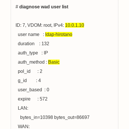
# 
diagnose wad user list
ID: 7, VDOM: root, IPv4: 
10.0.1.10
  user name   : 
ldap-hirotano
  duration    : 132

  auth_type   : IP

  auth_method : 
Basic
  pol_id      : 2

  g_id        : 4

  user_based  : 0

  expire      : 572

  LAN:

    bytes_in=10398 bytes_out=86697

  WAN:
