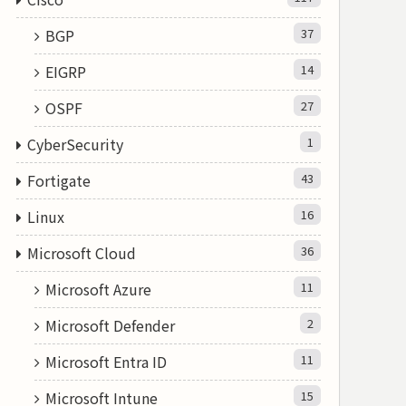
BGP
37
EIGRP
14
OSPF
27
CyberSecurity
1
Fortigate
43
Linux
16
Microsoft Cloud
36
Microsoft Azure
11
Microsoft Defender
2
Microsoft Entra ID
11
Microsoft Intune
15