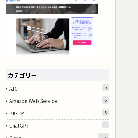
カテゴリー
A10
9
Amazon Web Service
6
BIG-IP
8
ChatGPT
3
Cisco
117