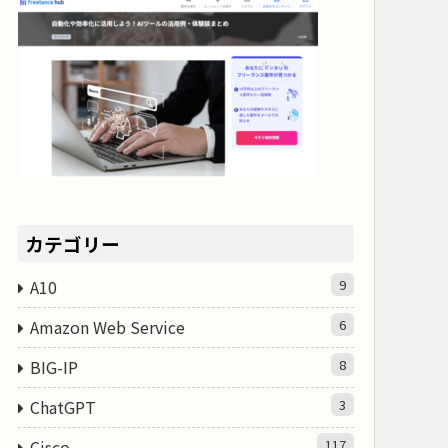
カテゴリー
A10
9
Amazon Web Service
6
BIG-IP
8
ChatGPT
3
Cisco
117