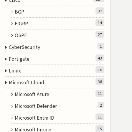
BGP
37
EIGRP
14
OSPF
27
CyberSecurity
1
Fortigate
43
Linux
16
Microsoft Cloud
36
Microsoft Azure
11
Microsoft Defender
2
Microsoft Entra ID
11
Microsoft Intune
15