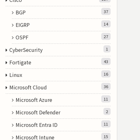
BGP
37
EIGRP
14
OSPF
27
CyberSecurity
1
Fortigate
43
Linux
16
Microsoft Cloud
36
Microsoft Azure
11
Microsoft Defender
2
Microsoft Entra ID
11
Microsoft Intune
15