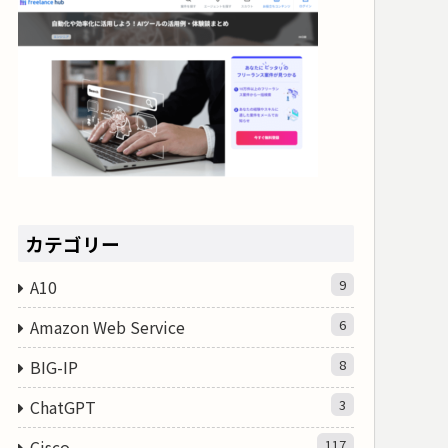
カテゴリー
A10
9
Amazon Web Service
6
BIG-IP
8
ChatGPT
3
Cisco
117