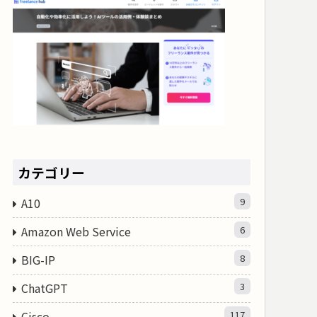
カテゴリー
A10
9
Amazon Web Service
6
BIG-IP
8
ChatGPT
3
Cisco
117