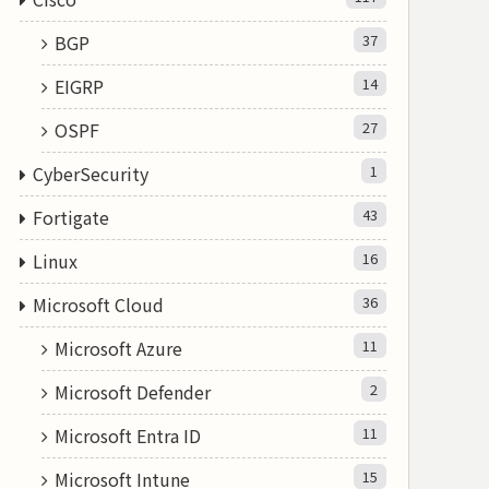
BGP
37
EIGRP
14
OSPF
27
CyberSecurity
1
Fortigate
43
Linux
16
Microsoft Cloud
36
Microsoft Azure
11
Microsoft Defender
2
Microsoft Entra ID
11
Microsoft Intune
15