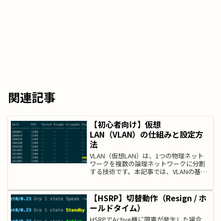
関連記事
【初心者向け】仮想
LAN（VLAN）の仕組みと設定方
法
VLAN（仮想LAN）は、1つの物理ネット
ワークを複数の論理ネットワークに分割
する技術です。本記事では、VLANの基本
概念から、実際の設定方法やタグ
VLAN（IEEE 802.1q）の仕組みまでを分か
りやすく解説します。VLANとはVLAN...
【HSRP】切替動作（Resign / ホ
ールドタイム）
HSRPでActive機に障害が発生した場合