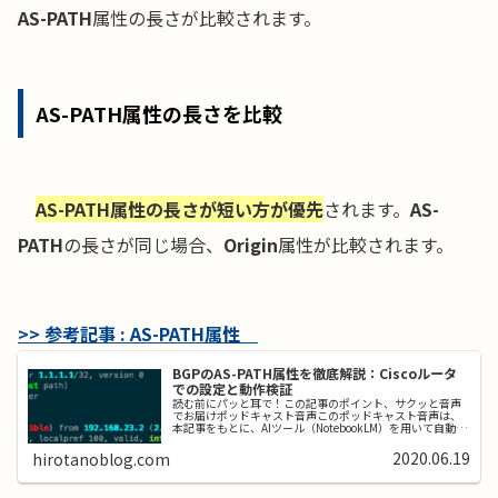
AS-PATH
属性の長さが比較されます。
AS-PATH属性の長さを比較
AS-PATH属性の長さが短い方が優先
されます。
AS-
PATH
の長さが同じ場合、
Origin
属性が比較されます。
>> 参考記事 : AS-PATH属性
BGPのAS-PATH属性を徹底解説：Ciscoルータ
での設定と動作検証
読む前にパッと耳で！この記事のポイント、サクッと音声
でお届けポッドキャスト音声このポッドキャスト音声は、
本記事をもとに、AIツール（NotebookLM）を用いて自動生
成したものです。発音や言い回しに不自然な点や、内容に
誤りが含まれる可能性...
2020.06.19
hirotanoblog.com