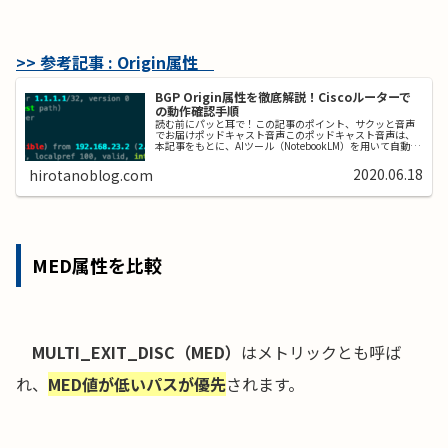
>> 参考記事 : Origin属性
BGP Origin属性を徹底解説！Ciscoルーターで
の動作確認手順
読む前にパッと耳で！この記事のポイント、サクッと音声
でお届けポッドキャスト音声このポッドキャスト音声は、
本記事をもとに、AIツール（NotebookLM）を用いて自動生
成したものです。発音や言い回しに不自然な点や、内容に
誤りが含まれる可能性...
2020.06.18
hirotanoblog.com
MED属性を比較
MULTI_EXIT_DISC（MED）
はメトリックとも呼ば
れ、
MED値が低いパスが優先
されます。