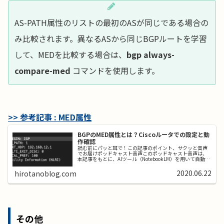
AS-PATH属性のリストの最初のASが同じである場合の
み比較されます。異なるASから同じBGPルートを学習
して、MEDを比較する場合は、
bgp always-
compare-med
コマンドを使用します。
>> 参考記事 : MED属性
BGPのMED属性とは？Ciscoルータでの設定と動
作確認
読む前にパッと耳で！この記事のポイント、サクッと音声
でお届けポッドキャスト音声このポッドキャスト音声は、
本記事をもとに、AIツール（NotebookLM）を用いて自動生
成したものです。発音や言い回しに不自然な点や、内容に
誤りが含まれる可能性...
2020.06.22
hirotanoblog.com
その他