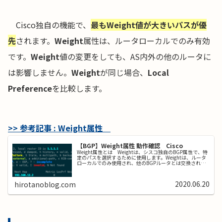
Cisco独自の機能で、
最もWeight値が大きいパスが優
先
されます。
Weight
属性は、ルータローカルでのみ有効
です。
Weight
値の変更をしても、AS内外の他のルータに
は影響しません。
Weight
が同じ場合、
Local
Preference
を比較します。
>> 参考記事 : Weight属性
【BGP】Weight属性 動作確認 Cisco
Weight属性とは Weightは、シスコ独自のBGP属性で、特
定のパスを選択するために使用します。Weightは、ルータ
ローカルでのみ使用され、他のBGPルータとは交換されま
せん。同じプレフィックスに対して、値が大きい方のルー
トを優先し...
2020.06.20
hirotanoblog.com