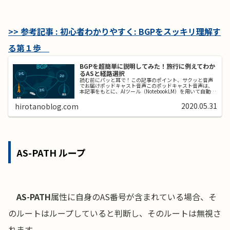
>> 参考記事 : 初心者わかりやすく: BGPをスッキリ理解す
る第１歩
BGPを超簡単に説明してみた！旅行に例えてわか
るASと経路選択
読む前にパッと耳で！この記事のポイント、サクッと音声
でお届けポッドキャスト音声このポッドキャスト音声は、
本記事をもとに、AIツール（NotebookLM）を用いて自動生
成したものです。発音や言い回しに不自然な点や、内容に
誤りが含まれる可能性...
2020.05.31
hirotanoblog.com
AS-PATH ループ
AS-PATH
属性に自身のAS番号が含まれている場合、そ
のルートはループしていると判断し、そのルートは無視さ
れます。