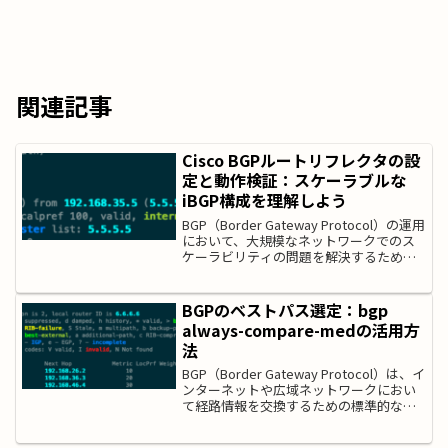
関連記事
Cisco BGPルートリフレクタの設
定と動作検証：スケーラブルな
iBGP構成を理解しよう
BGP（Border Gateway Protocol）の運用
において、大規模なネットワークでのス
ケーラビリティの問題を解決するために
欠かせないのがルートリフレクタ
（Route Reflector）です。通常、iBGPピ
アはフルメッシュ構成...
BGPのベストパス選定：bgp
always-compare-medの活用方
法
BGP（Border Gateway Protocol）は、イ
ンターネットや広域ネットワークにおい
て経路情報を交換するための標準的なル
ーティングプロトコルです。BGPが複数
の経路を学習した際に、どの経路を「ベ