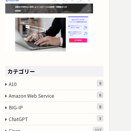
カテゴリー
A10
9
Amazon Web Service
6
BIG-IP
8
ChatGPT
3
Cisco
117