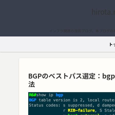
hirota
インフラ関連の技術ブログ。本ブログの
ト
BGPのベストパス選定：bgp a
法