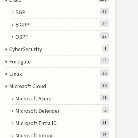
BGP
37
EIGRP
14
OSPF
27
CyberSecurity
1
Fortigate
43
Linux
16
Microsoft Cloud
36
Microsoft Azure
11
Microsoft Defender
2
Microsoft Entra ID
11
Microsoft Intune
15