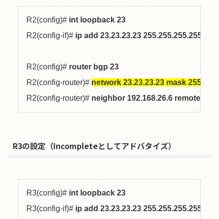
R2(config)# 
int loopback 23
R2(config-if)# 
ip add 23.23.23.23 255.255.255.255
R2(config)# 
router bgp 23
R2(config-router)# 
network 23.23.23.23 mask 255.255
R2(config-router)# 
neighbor 192.168.26.6 remote-as 6
R3の設定（Incompleteとしてアドバタイズ）
R3(config)# 
int loopback 23
R3(config-if)# 
ip add 23.23.23.23 255.255.255.255