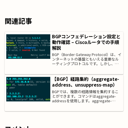
関連記事
BGPコンフェデレーション設定と
動作確認 – Ciscoルータでの手順
解説
BGP（Border Gateway Protocol）は、イ
ンターネットの基盤ともいえる重要なル
ーティングプロトコルです。しかし、
IBGPでは全ルータ間のフルメッシュ接続
が必要なため、大規模ネットワークでは
構成が複雑になりがちです。そこで...
【BGP】経路集約（aggregate-
address、unsuppress-map）
BGPでは、複数の経路情報を集約するこ
とができます。コマンドはaggregate-
addressを使用します。aggregate-
addressで指定する集約後のルート情報
を広告するには、集約前の経路情報が少
なくとも一つがBGPテーブルに存...