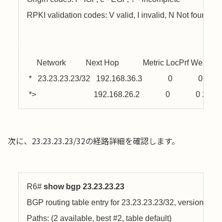
RPKI validation codes: V valid, I invalid, N Not found

     Network          Next Hop            Metric LocPrf Weight P
 *   23.23.23.23/32   192.168.36.3             0             0 23 
?
 *>                   　　  192.168.26.2             0             0 23 
i
次に、23.23.23.23/32の経路詳細を確認します。
R6# 
show bgp 23.23.23.23
BGP routing table entry for 23.23.23.23/32, version 4

Paths: (2 available, best #2, table default)
