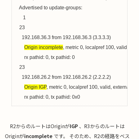
  Advertised to update-groups:

     1         

  23

    192.168.36.3 from 192.168.36.3 (3.3.3.3)

Origin incomplete
, metric 0, localpref 100, valid, exte
      rx pathid: 0, tx pathid: 0

  23

    192.168.26.2 from 192.168.26.2 (2.2.2.2)

Origin IGP
, metric 0, localpref 100, valid, external, 
be
R2からのルートはOriginが
IGP
、R3からのルートは
Originが
incomplete
です。 そのため、R2の経路をベス