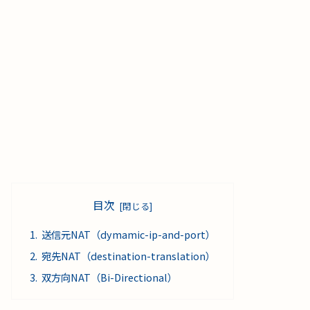
目次
送信元NAT（dymamic-ip-and-port）
宛先NAT（destination-translation）
双方向NAT（Bi-Directional）