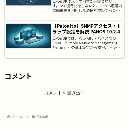
この記事は以下の内容が前提となりま
す。SSL復号化をしないと、HTTPS通信内
の脆弱性を利用した通信を検知すること
ができません。先にお読みいただくこと
をお勧めします。 >> 参考記事 : SSL復号
化（SSL Forward Proxy）の...
【Paloalto】SNMPアクセス・ト
ラップ設定を解説 PANOS 10.2.4
この記事では、Palo Altoデバイスでの
SNMP（Simple Network Management
Protocol）の基本設定から監視、トラブ
ルシューティングまでを一通り解説しま
す。SNMPを使用することで、これらのデ
バイスの様々な...
コメント
コメントを書き込む
ホーム
Paloalto