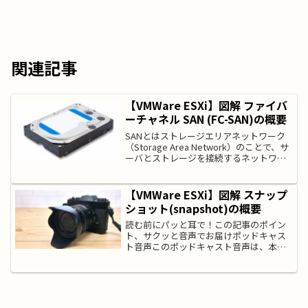
関連記事
【VMWare ESXi】図解 ファイバ
ーチャネル SAN (FC-SAN)の概要
SANとはストレージエリアネットワーク
（Storage Area Network）のことで、サ
ーバとストレージを接続するネットワー
クのことを言います。SANには、主にIPア
ドレスを使用して接続するIP-SANと光ケ
ーブルで、ファイバーチャネ...
【VMWare ESXi】図解 スナップ
ショット(snapshot)の概要
読む前にパッと耳で！この記事のポイン
ト、サクッと音声でお届けポッドキャス
ト音声このポッドキャスト音声は、本記
事をもとに、AIツール（NotebookLM）
を用いて自動生成したものです。発音や
言い回しに不自然な点や、内容に誤りが
含まれる可能性...