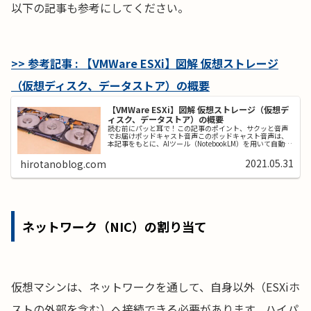
以下の記事も参考にしてください。
>> 参考記事 : 【VMWare ESXi】図解 仮想ストレージ
（仮想ディスク、データストア）の概要
【VMWare ESXi】図解 仮想ストレージ（仮想デ
ィスク、データストア）の概要
読む前にパッと耳で！この記事のポイント、サクッと音声
でお届けポッドキャスト音声このポッドキャスト音声は、
本記事をもとに、AIツール（NotebookLM）を用いて自動生
成したものです。発音や言い回しに不自然な点や、内容に
誤りが含まれる可能性...
2021.05.31
hirotanoblog.com
ネットワーク（NIC）の割り当て
仮想マシンは、ネットワークを通して、自身以外（ESXiホ
ストの外部を含む）へ接続できる必要があります。ハイパ