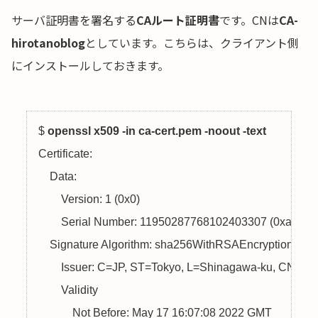
サーバ証明書を署名する
CAルート証明書
です。CNは
CA-
hirotanoblog
としています。こちらは、クライアント側
にインストールしておきます。
$ 
openssl x509 -in ca-cert.pem -noout -text
Certificate:

    Data:

        Version: 1 (0x0)

        Serial Number: 11950287768102403307 (0xa5d7f
    Signature Algorithm: sha256WithRSAEncryption

        Issuer: C=JP, ST=Tokyo, L=Shinagawa-ku, CN=
CA
        Validity

            Not Before: May 17 16:07:08 2022 GMT
