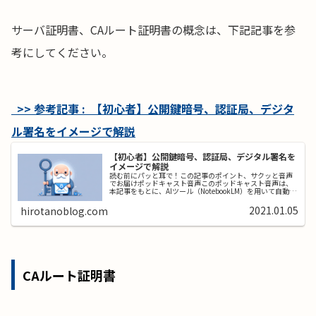
サーバ証明書、CAルート証明書の概念は、下記記事を参
考にしてください。
>> 参考記事 : 【初心者】公開鍵暗号、認証局、デジタ
ル署名をイメージで解説
【初心者】公開鍵暗号、認証局、デジタル署名を
イメージで解説
読む前にパッと耳で！この記事のポイント、サクッと音声
でお届けポッドキャスト音声このポッドキャスト音声は、
本記事をもとに、AIツール（NotebookLM）を用いて自動生
成したものです。発音や言い回しに不自然な点や、内容に
誤りが含まれる可能性...
2021.01.05
hirotanoblog.com
CAルート証明書