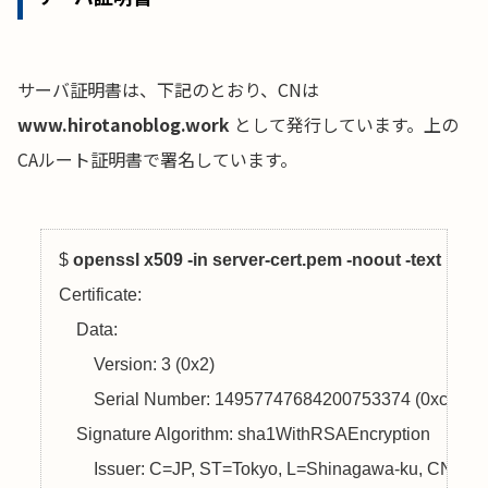
サーバ証明書は、下記のとおり、CNは
www.hirotanoblog.work
として発行しています。上の
CAルート証明書で署名しています。
$ 
openssl x509 -in server-cert.pem -noout -text
Certificate:

    Data:

        Version: 3 (0x2)

        Serial Number: 14957747684200753374 (0xcf949
    Signature Algorithm: sha1WithRSAEncryption

        Issuer: C=JP, ST=Tokyo, L=Shinagawa-ku, CN=
CA