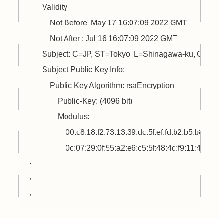
        Validity

            Not Before: May 17 16:07:09 2022 GMT

            Not After : Jul 16 16:07:09 2022 GMT

        Subject: C=JP, ST=Tokyo, L=Shinagawa-ku, CN=
w
        Subject Public Key Info:

            Public Key Algorithm: rsaEncryption

                Public-Key: (4096 bit)

                Modulus:

                    00:c8:18:f2:73:13:39:dc:5f:ef:fd:b2:b5:b8:01:

                    0c:07:29:0f:55:a2:e6:c5:5f:48:4d:f9:11:46:18:

・

・
