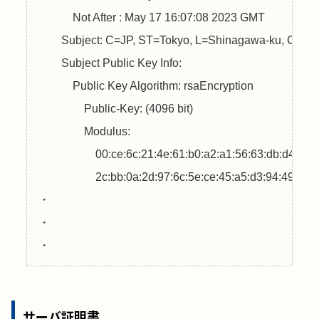
            Not After : May 17 16:07:08 2023 GMT

        Subject: C=JP, ST=Tokyo, L=Shinagawa-ku, CN=
C
        Subject Public Key Info:

            Public Key Algorithm: rsaEncryption

                Public-Key: (4096 bit)

                Modulus:

                    00:ce:6c:21:4e:61:b0:a2:a1:56:63:db:d4:22:3
                    2c:bb:0a:2d:97:6c:5e:ce:45:a5:d3:94:49:7d:0
・

・

サーバ証明書