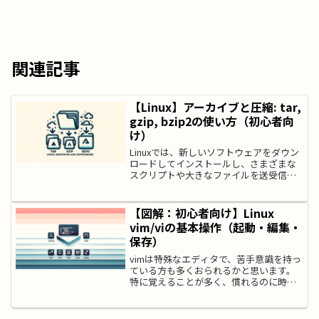
関連記事
【Linux】アーカイブと圧縮: tar,
gzip, bzip2の使い方（初心者向
け）
Linuxでは、新しいソフトウェアをダウン
ロードしてインストールし、さまざまな
スクリプトや大きなファイルを送受信す
ることがあります。この場合、これらの
ファイルを圧縮して1つのファイルにまと
めると扱いが非常に簡単になります。
【図解：初心者向け】Linux
Windowsユー...
vim/viの基本操作（起動・編集・
保存）
vimは特殊なエディタで、苦手意識を持っ
ている方も多くおられるかと思います。
特に覚えることが多く、慣れるのに時間
がかかりますが、一度、慣れてしまう
と、非常に高速にテキスト編集ができ、
快適に使えます。この記事では、vim初心