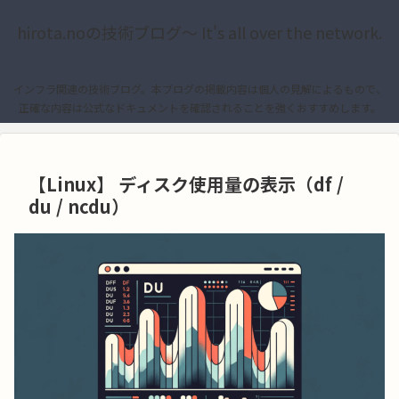
hirota.noの技術ブログ〜 It's all over the network.
インフラ関連の技術ブログ。本ブログの掲載内容は個人の見解によるもので、
正確な内容は公式なドキュメントを確認されることを強くおすすめします。
【Linux】 ディスク使用量の表示（df /
du / ncdu）